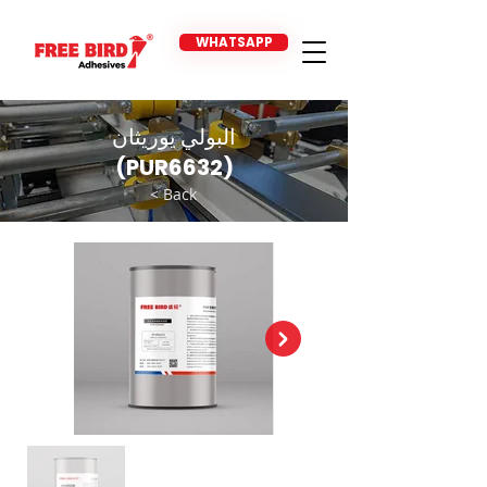
WHATSAPP
البولي يوريثان
(PUR6632)
< Back