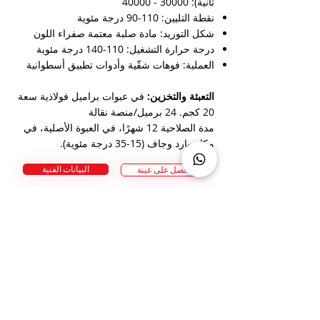
ثانية):
30000 - 40000
نقطة التليين: 110-90 درجة مئوية
شكل التوريد: مادة صلبة معتمة صفراء اللون
درجة حرارة التشغيل: 110-140 درجة مئوية
العملية: فوهات شقّية وأدوات تطبيق أسطوانية
التعبئة والتخزين:
في عبوات براميل فولاذية سعة
20 كجم. 24 برميل/منصة نقالة
مدة الصلاحية 12 شهرًا، في العبوة الأصلية، في
مكان بارد وجاف (15-35 درجة مئوية).
البيانات الفنية
احصل على عينة
استفسار عن المنتج / طلب عينة
هل لديك سؤال حول منتجاتنا؟ فريق خبرائنا جاهز
لمساعدتك!
اتصل بنا