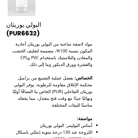

البولي يوريثان
(PUR6632)
مواد لاصقة ساخنة من البولي يوريثان أحادية
المكون بنسبة 100%، مصممة لتغليف الخشب
والمعادن والبلاستيك باستخدام PVC وCPL
والقشرة وورق الديكور وما إلى ذلك.
بفضل عملية التصنيع من براميل
الخصائص:
محكمة الإغلاق مقاومة للرطوبة، يوفر البولي
يوريثان التفاعلي (PUR) الخاص بنا التصاقًا أوليًا
ونهائيًا جيدًا مع وقت فتح معتدل، مما يجعله
مناسبًا للبيئات المختلفة.
مواصفة:
أساس البوليمر: البولي يوريثان
اللزوجة عند 130 درجة مئوية (مللي باسكال