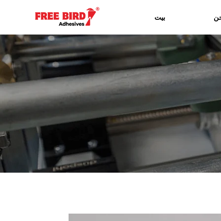
ن
بيت