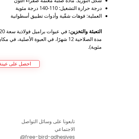
شكل التوريد: مادة صلبة معتمة صفراء اللون
درجة حرارة التشغيل: 110-140 درجة مئوية
العملية: فوهات شقّية وأدوات تطبيق أسطوانية
التعبئة والتخزين:
في عبوات براميل فولاذية سعة 20 كجم. 24 برميل/منصة نقالة
مئوية).
احصل على عينة
تابعونا على وسائل التواصل
الاجتماعي
@free-bird-adhesives