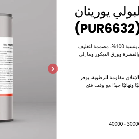

البولي يوريثا
(PUR6632
مواد لاصقة ساخنة من البولي يوريثان أحادية المكون بنسبة 100%، مصممة لتغليف
الخشب والمعادن والبلاستيك باستخدام PVC وCPL والقشرة وورق الديكور وما 
بفضل عملية التصنيع من برام
البولي يوريثان التفاعلي (PUR) الخاص بنا التص