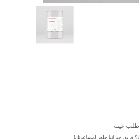
طلب عينة
؟ فريق خبرائنا جاهز لمساعدتك!