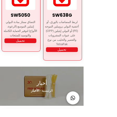
SW5050
SW638G
لربط المصاصات بالورق، أو
التصاق ممتاز بمادة البولي
أغشية البولي بروبيلين الموجه
إيثيلين الموسع (الرغوة،
(OPP) أو البولي إيثيلين (PE)
الألواح) لتوفير الحماية الكاملة
على عبوات المشروبات
والتوسيد للمنتجات
والعصير والحليب من نوع
تحميل
TetraPak
تحميل
أخبار
الرئيسية
-
الأخبار