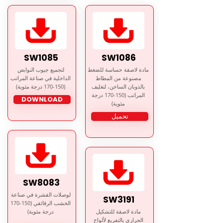
SW1085
SW1086
مادة لاصقة حساسة للضغط
لتجميع جيوب النوابض
مصنوعة من المطاط
الداخلية في صناعة المراتب
بالذوبان الساخن، لتغليف
(150-170 درجة مئوية)
المراتب (150-170 درجة
DOWNLOAD
مئوية)
تحميل
SW8083
لوصلات القشرة في صناعة
SW3191
الخشب الرقائقي (150-170
مادة لاصقة للتشكيل
درجة مئوية)
الحراري بالتفريغ لألواح