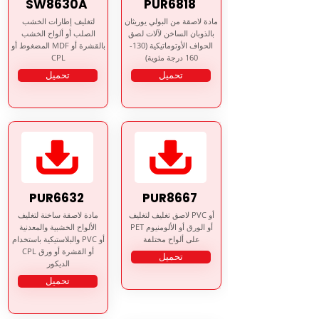
SW8630A
PUR6818

لتغليف إطارات الخشب
مادة لاصقة من البولي يوريثان
الصلب أو ألواح الخشب
بالذوبان الساخن لآلات لصق
المضغوط أو MDF بالقشرة أو
الحواف الأوتوماتيكية (130-
CPL
160 درجة مئوية)
تحميل
تحميل
PUR6632
PUR8667
مادة لاصقة ساخنة لتغليف
لاصق تغليف لتغليف PVC أو
الألواح الخشبية والمعدنية
PET أو الورق أو الألومنيوم
والبلاستيكية باستخدام PVC أو
على ألواح مختلفة
CPL أو القشرة أو ورق
تحميل
الديكور
تحميل