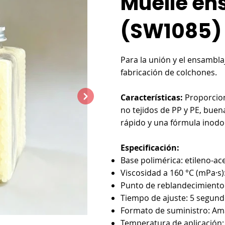

Muelle en
(SW1085)
Para la unión y el ensamblaj
fabricación de colchones.
Características:
Proporcion
no tejidos de PP y PE, buen
rápido y una fórmula inodo
Especificación:
Base polimérica: etileno-ace
Viscosidad a 160 °C (mPa·s)
Punto de reblandecimiento:
Tiempo de ajuste: 5 segundo
Formato de suministro: Ama
Temperatura de aplicación: