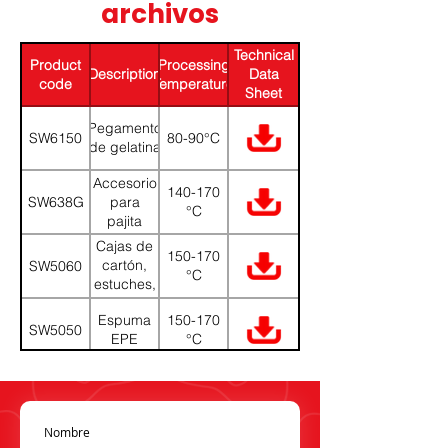
archivos
Download
Technical
Product
Processing
Description
Data
code
Temperature
Sheet
(PDF)
Pegamento
SW6150
80-90°C
de gelatina
Accesorio
140-170
SW638G
para
°C
pajita
Cajas de
150-170
cartón,
SW5060
°C
estuches,
cajas
Espuma
150-170
plegables
SW5050
EPE
°C
Cajas de
150-170
cartón,
SW5020
°C
estuches,
cajas
Nombre