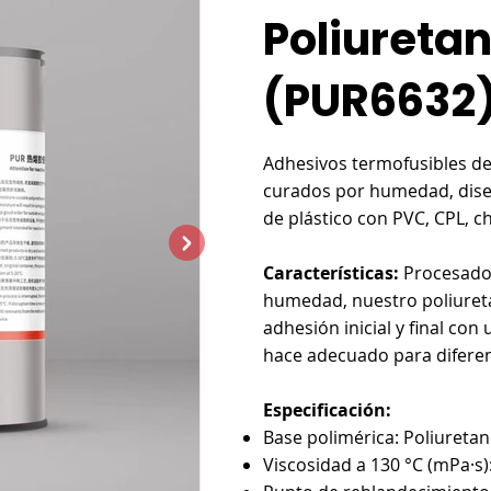

Poliureta
(PUR6632
Adhesivos termofusibles 
curados por humedad, diseñ
de plástico con PVC, CPL, c
Características:
Procesado 
humedad, nuestro poliuret
adhesión inicial y final co
hace adecuado para difere
Especificación:
Base polimérica: Poliureta
Viscosidad a 130 °C (mPa·s):