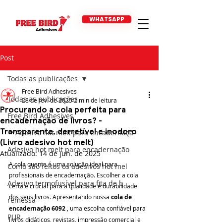
WHATSAPP
Post
Todas as publicações
Free Bird Adhesives
Todas as publicações
28 de fev. de 2025
2 min de leitura
Procurando a cola perfeita para
Free Bird Adhesives
encadernação de livros? -
Transparente, derretível e inodoro
**Adesivo hot melt para encadernaçã
(Livro adesivo hot melt)
Adesivo hot melt para encadernação
Atualizado:
14 de jun. de 2025
A cola quente é uma solução ideal para 
Como são feitos os adesivos hot mel
profissionais de encadernação. Escolher a cola 
Adesivo termofusível para fita de b
certa é crucial para a qualidade e durabilidade 
dos seus livros. Apresentando nossa 
cola de 
remessa
encadernação 6092
 , uma escolha confiável para 
PUR
livros didáticos, revistas, impressão comercial e 