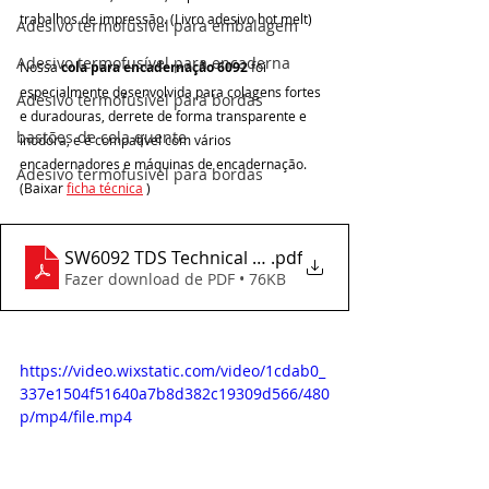
trabalhos de impressão. (Livro adesivo hot melt)
Adesivo termofusível para embalagem
Adesivo termofusível para encaderna
Nossa 
cola para encadernação 6092
 foi 
especialmente desenvolvida para colagens fortes 
Adesivo termofusível para bordas
e duradouras, derrete de forma transparente e 
bastões de cola quente
inodora, e é compatível com vários 
encadernadores e máquinas de encadernação. 
Adesivo termofusível para bordas
(Baixar 
ficha técnica
 )
SW6092 TDS Technical data sheet
.pdf
Fazer download de PDF • 76KB
https://video.wixstatic.com/video/1cdab0_
337e1504f51640a7b8d382c19309d566/480
p/mp4/file.mp4