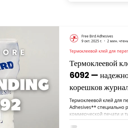

Free Bird Adhesives
9 окт. 2025 г.
2 мин. чтен
Термоклеевой клей для пере
Термоклеевой кл
6092 — надежно
корешков журнал
печати
Термоклеевой клей для пе
Adhesives** специально 
коммерческой печати и т
стандартной мелованной 
м²**. Отличная адгезия, 