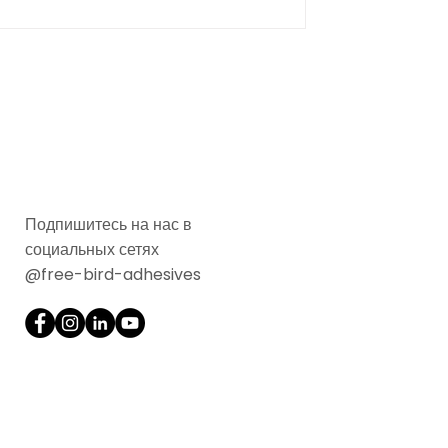
ые, без запаха свойства
ёт более прочным,
коэффективным.
Подпишитесь на нас в
социальных сетях
@free-bird-adhesives