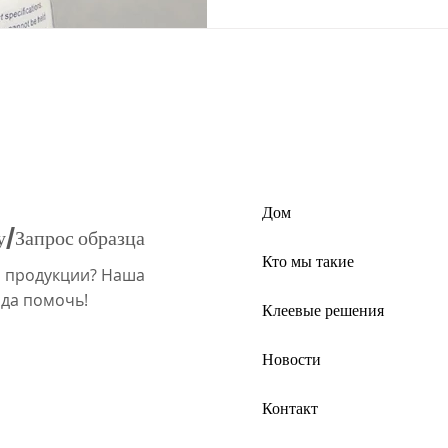
расправлению и прозрачн
плавления делают перепл
привлекательным и высо
Дом
у/Запрос образца
Кто мы такие
й продукции? Наша
ада помочь!
Клеевые решения
Новости
Контакт