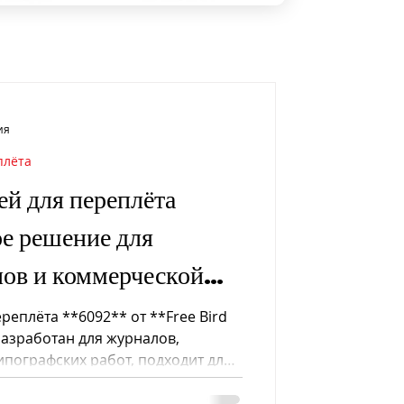
ия
плёта
ей для переплёта
е решение для
ов и коммерческой
реплёта **6092** от **Free Bird
разработан для журналов,
ипографских работ, подходит для
бумаги плотностью до **200 г/
идеальная способность к