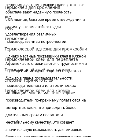
решения для термоплавких клеев, которые 
Термоклей для кромления
обеспечивают надежную прочность 
EVA
склеивания, быстрое время отверждения и 
отличную термостойкость для 
PUR
удовлетворения различных 
термоклей
производственных потребностей.
Термоклеевой адгезив для кромкообли
Однако местные поставщики клея в Южной 
Термоклеевой клей для переплёта
Африке часто сталкиваются с трудностями в 
Термоклеевой клей для кромок
соблюдении международных стандартов — 
будь то в плане последовательности, 
стержни горячего клея
производительности или технических 
Термоклеевой клей для кромок
инноваций. Многие малые и средние 
производители по-прежнему полагаются на 
импортные клеи, что приводит к более 
длительным срокам поставки и 
нестабильному качеству. Это создает 
значительную возможность для мировых 
брендов клея поставлять высококачественную 