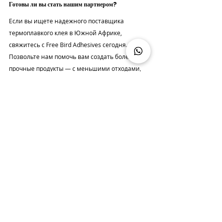
Готовы ли вы стать нашим партнером?
Если вы ищете надежного поставщика 
термоплавкого клея в Южной Африке, 
свяжитесь с Free Bird Adhesives сегодня. 
Позвольте нам помочь вам создать более 
прочные продукты — с меньшими отходами, 
большей эффективностью и лучшими 
результатами.
Позвольте нам помочь вам найти решение:
Не знаете, какое решение лучше всего 
подойдет для ваших нужд? Мы здесь, чтобы 
помочь.
Опубликовано: ТЯНЬЦЗИНЬ ШЭН-ВАН 
ЭЛЕКТРОННО-ХИМИЧЕСКИЙ ЗАВОД
Free Bird Adhesives