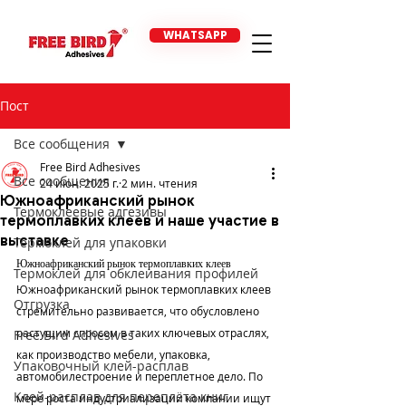
WHATSAPP
Пост
Все сообщения
Free Bird Adhesives
Все сообщения
24 июн. 2025 г.
2 мин. чтения
Южноафриканский рынок
Термоклеевые адгезивы
термоплавких клеев и наше участие в
выставке
Термоклей для упаковки
Южноафриканский рынок термоплавких клеев
Термоклей для обклеивания профилей
Южноафриканский рынок термоплавких клеев 
Отгрузка
стремительно развивается, что обусловлено 
растущим спросом в таких ключевых отраслях, 
Free Bird Adhesives
как производство мебели, упаковка, 
Упаковочный клей-расплав
автомобилестроение и переплетное дело. По 
Клей-расплав для переплёта книг
мере роста индустриализации компании ищут 