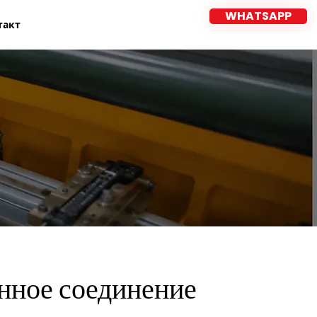
WHATSAPP
такт
ное соединение