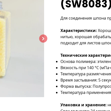

(SW8083
Для соединения шпона п
Характеристики:
Хороше
нитью, хорошая обрабаты
подходит для листов шпо
Технические характери
Основа полимера: этилен
Вязкость при 140 °C (мПа·с
Температура размягчения
Время застывания: 5 секун
Форма выпуска: Полупроз
Температура применения:
Упаковка и хранение:
не