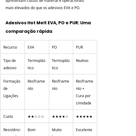
apresentam custos de material e operacionais 
mais elevados do que os adesivos EVA e PO.
Adesivos Hot Melt EVA, PO e PUR: Uma 
comparação rápida
Recurso
EVA
PO
PUR
Tipo de 
Termoplás
Termoplás
Reativo
adesivo
tico
tico
Formação 
Resfriame
Resfriame
Resfriame
de 
nto
nto
nto + 
Ligações
Cura por 
Umidade
Custo
★★☆☆☆
★★★★☆
★★★★★
Resistênci
Bom
Muito 
Excelente