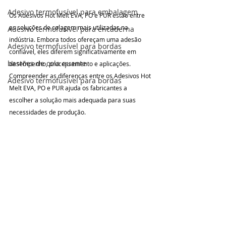
Adesivo termofusível para embalagem
Os Adesivos Hot Melt EVA, PO e PUR estão entre 
as soluções de colagem mais utilizadas na 
Adesivo termofusível para encaderna
indústria. Embora todos ofereçam uma adesão 
Adesivo termofusível para bordas
confiável, eles diferem significativamente em 
bastões de cola quente
desempenho, processamento e aplicações. 
Compreender as diferenças entre os Adesivos Hot 
Adesivo termofusível para bordas
Melt EVA, PO e PUR ajuda os fabricantes a 
escolher a solução mais adequada para suas 
necessidades de produção.