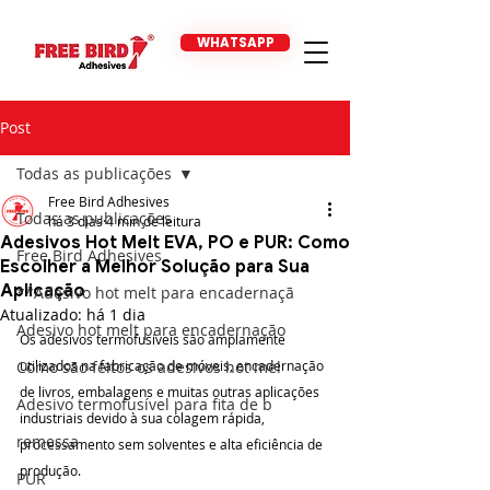
WHATSAPP
Post
Todas as publicações
Free Bird Adhesives
Todas as publicações
há 3 dias
4 min de leitura
Adesivos Hot Melt EVA, PO e PUR: Como
Free Bird Adhesives
Escolher a Melhor Solução para Sua
Aplicação
**Adesivo hot melt para encadernaçã
Atualizado:
há 1 dia
Adesivo hot melt para encadernação
Os adesivos termofusíveis são amplamente 
Como são feitos os adesivos hot mel
utilizados na fabricação de móveis, encadernação 
de livros, embalagens e muitas outras aplicações 
Adesivo termofusível para fita de b
industriais devido à sua colagem rápida, 
remessa
processamento sem solventes e alta eficiência de 
produção.
PUR