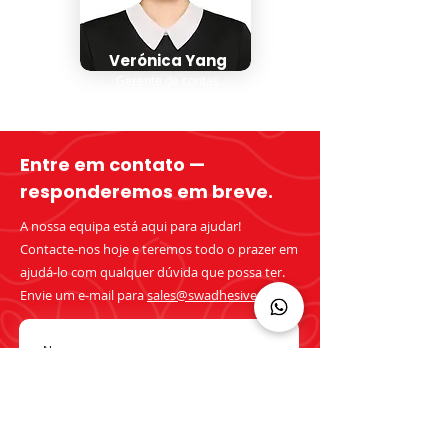
Verónica Yang
Gerente de contas
Entre em contato —
responderemos em breve.
A nossa equipa está aqui para ajudar!
Contacte-nos hoje e teremos todo o prazer em
ajudá-lo com qualquer dúvida que possa ter.
Envie um e-mail para
sales@swadhesive.com
Nome
Telefone