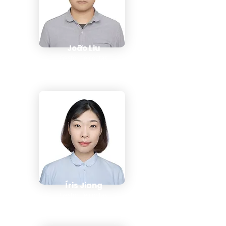

João Liu
Gestor de contas
Íris Jiang
Gestor de contas