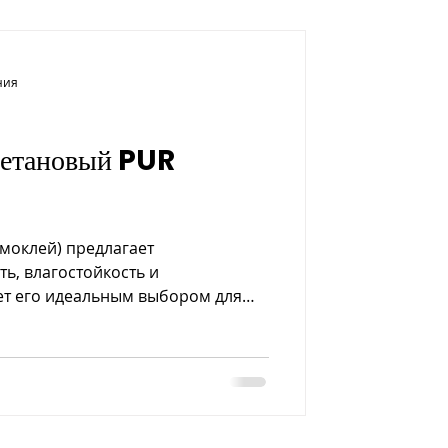
ния
ретановый PUR
моклей) предлагает
ь, влагостойкость и
ает его идеальным выбором для
ирования и других применений в
ти. Благодаря химической
разует прочную и необратимую
вечный результат.