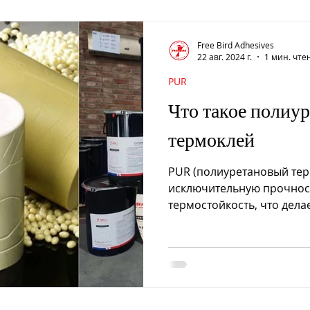
Free Bird Adhesives
22 авг. 2024 г.
1 мин. чте
PUR
Что такое полиу
термоклей
PUR (полиуретановый тер
исключительную прочност
термостойкость, что дел
кромкооблицовки, ламин
мебельной промышленнос
реакции с влагой PUR об
связь, обеспечивая долго