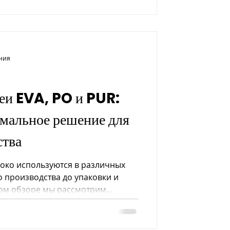
ения
леи EVA, PO и PUR:
имальное решение для
ства
око используются в различных
о производства до упаковки и
ком обзоре мы рассмотрим
 этими двумя типами клеев,
ратурную устойчивость,
области применения.