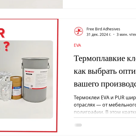

Free Bird Adhesives
31 дек. 2024 г.
3 мин. чт
EVA
Термоплавкие к
как выбрать опт
вашего производ
Термоклеи EVA и PUR шир
отраслях — от мебельног
полиграфии. В этом крат
основные различия между
включая их состав, темпе
прочность склеивания и 