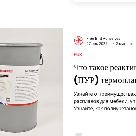
Free Bird Adhesives
27 авг. 2025 г.
2 мин. чте
PUR
Что такое реакт
(ПУР) термопла
Узнайте о преимуществах
расплавов для мебели, уп
Узнайте, как полиуретан
превосходную адгезию и 