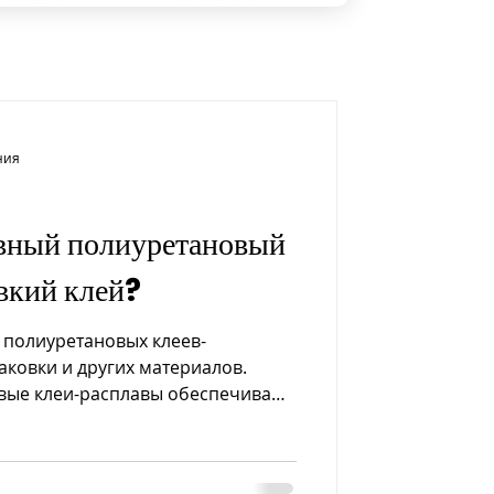
ния
ивный полиуретановый
вкий клей?
 полиуретановых клеев-
аковки и других материалов.
овые клеи-расплавы обеспечивают
долговечность.