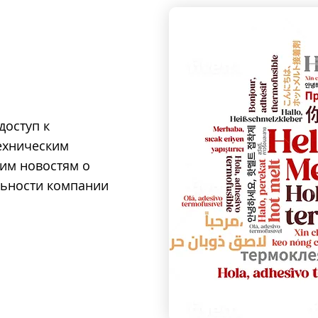
доступ к
ехническим
ним новостям о
ельности компании