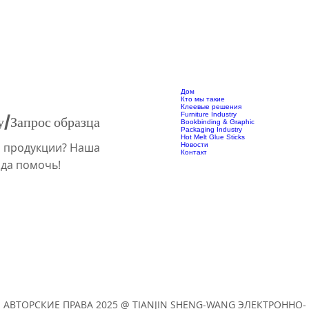
Дом
Кто мы такие
Клеевые решения
Furniture Industry
у/Запрос образца
Bookbinding & Graphic
Packaging Industry
Hot Melt Glue Sticks
й продукции? Наша
Новости
Контакт
ада помочь!
АВТОРСКИЕ ПРАВА 2025 @ TIANJIN SHENG-WANG ЭЛЕКТРОННО-