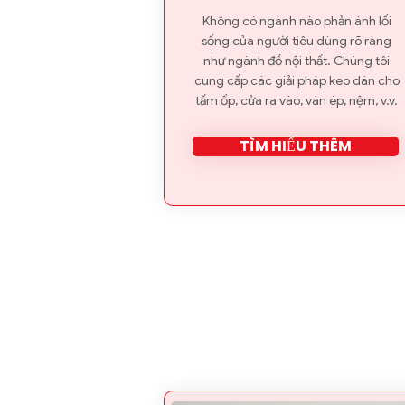
Không có ngành nào phản ánh lối
sống của người tiêu dùng rõ ràng
như ngành đồ nội thất. Chúng tôi
cung cấp các giải pháp keo dán cho
tấm ốp, cửa ra vào, ván ép, nệm, v.v.
TÌM HIỂU THÊM