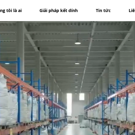
g tôi là ai
Giải pháp kết dính
Tin tức
Li