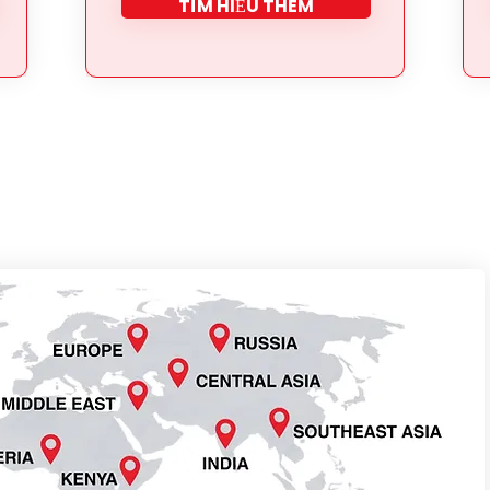
TÌM HIỂU THÊM