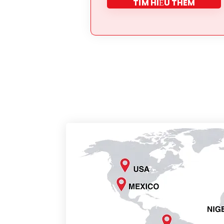
TÌM HIỂU THÊM