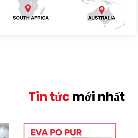
ly asked questions
Tin tức
mới nhất
Thêm về chúng tôi
 keo nóng chảy nào?