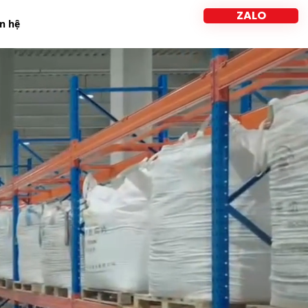
ZALO
ên hệ