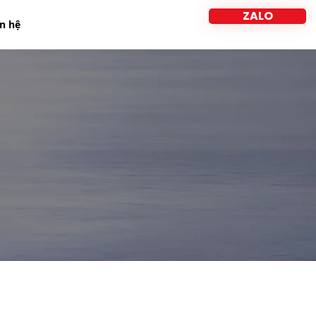
ZALO
ên hệ