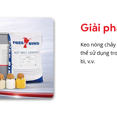
Giải p
Keo nóng chảy 
thể sử dụng tro
bì, v.v.