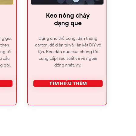
g
Keo nóng chảy
dạng que
g gói,
Dùng cho thủ công, dán thùng
 then
carton, đồ điện tử và liên kết DIY vô
ng tôi
tận. Keo dán que của chúng tôi
u cầu
cung cấp hiệu suất và vẻ ngoài
g gói.
đồng nhất, v.v.
TÌM HIỂU THÊM