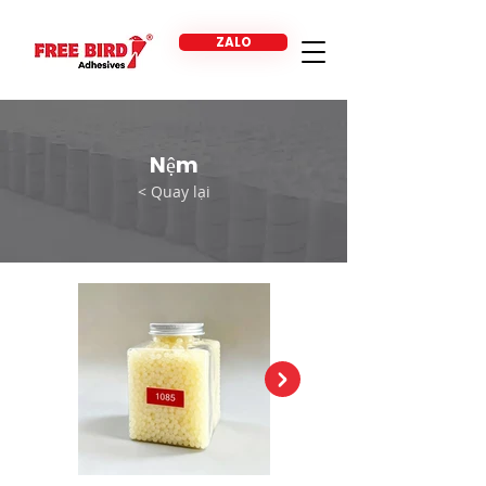
ZALO
Nệm
< Quay lại