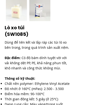

Lò xo túi
(SW1085)
Dùng để liên kết và lắp ráp các túi lò xo
bên trong, trong quá trình sản xuất nệm.
Đặc điểm:
Có độ bám dính tuyệt vời với
vải không dệt PP, PE, khả năng phun tốt,
khô nhanh và công thức không mùi.
Thông số kỹ thuật:
Chất nền polymer: Ethylene-Vinyl Acetate
Độ nhớt ở 160°C (mPas):
2.500 - 3.500
Điểm hóa mềm: 90-100°C
Thời gian đông kết: 5 giây (ở 25°C)
Dạng cung cấp: Màu vàng/trong suốt,