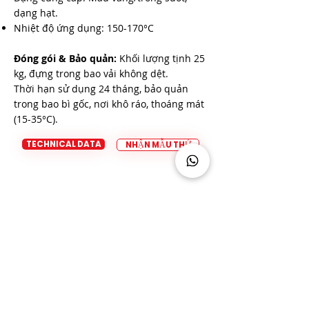
dạng hạt.
Nhiệt độ ứng dụng: 150-170°C
Đóng gói & Bảo quản:
Khối lượng tịnh 25
kg, đựng trong bao vải không dệt.
Thời hạn sử dụng 24 tháng, bảo quản
trong bao bì gốc, nơi khô ráo, thoáng mát
(15-35°C).
TECHNICAL DATA
NHẬN MẪU THỬ
Tư vấn sản phẩm/ Yêu cầu mẫu
Bạn có thắc mắc về sản phẩm của chúng
tôi không? Đội ngũ chuyên gia của chúng
tôi rất vui lòng được trợ giúp!
Liên hệ với chúng tôi