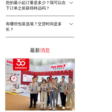
您的最小起订量是多少？我可以在
案，包括 EVA、PO 和 PUR 热熔胶，适用于家
下订单之前获得样品吗？
具、书籍装订、包装等，旨在满足您业务的多样
化需求。
我们的标准最小起订量是1 吨（40 袋） 。 首次
有哪些包装选项？交货时间是多
购买可获赠免费样品，方便您在批量购买前测试
长？
产品兼容性和性能。请联系我们了解更多详情。
EVA 和 PO 热熔胶可提供 25 公斤袋装或桶装包
装。PUR 热熔胶可提供 400 克或 2 公斤桶装包
最新
消息
装，以及 20 公斤桶装包装。对于整箱运输，货
物通常在 7-10 个工作日内准备好，并且可以根
据各种国际贸易术语（例如 FOB、CIF、DDP）
运往世界各地。