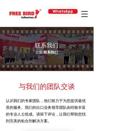
WhatsApp
联系我们
主页
-
联系我们
与我们的团队交谈
认识我们的专家团队，他们致力于为您提供最优
质的服务。我们的出口业务领导团队由经验丰富
的专业人士组成。请留下评论，让我们帮助您找
到完美的粘合剂解决方案。