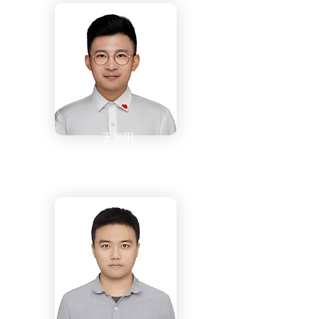
王旭阳
销售主管